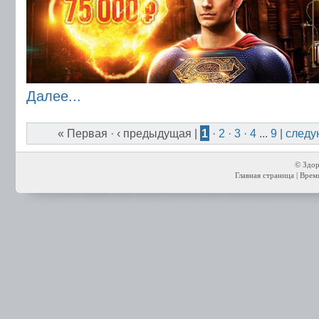
Далее...
« Первая
·
‹ предыдущая
|
1
·
2
·
3
·
4
...
9
|
следу
© Здор
Главная страница
| Время