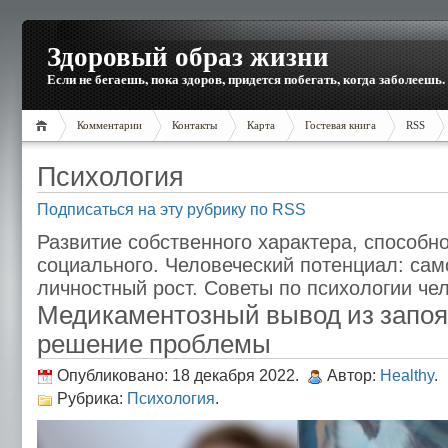
Здоровый образ жизни
Если не бегаешь, пока здоров, придется побегать, когда заболеешь.
Комментарии
Контакты
Карта
Гостевая книга
RSS
Психология
Подписаться на эту рубрику по RSS
Развитие собственного характера, способно
социального. Человеческий потенциал: сам
личностный рост. Советы по психологии че
Медикаментозный вывод из запоя
решение проблемы
Опубликовано: 18 декабря 2022.
Автор:
Healthy
.
Рубрика:
Психология
.