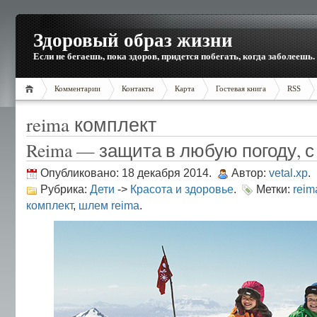
Здоровый образ жизни
Если не бегаешь, пока здоров, придется побегать, когда заболеешь.
Комментарии
Контакты
Карта
Гостевая книга
RSS
reima комплект
Reima — защита в любую погоду, с 
Опубликовано: 18 декабря 2014.
Автор:
vetal.xp
.
Рубрика:
Дети
->
Красота и здоровье
.
Метки:
reim
комплект
,
шлем reima
.