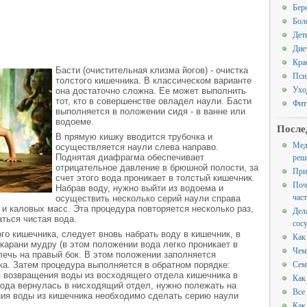
Бер
Бол
Дет
Дие
Кра
Басти (очистительная клизма йогов) - очистка
Пси
толстого кишечника. В классическом варианте
Ухо
она достаточно сложна. Ее может выполнить
тот, кто в совершенстве овладел наули. Басти
Фит
выполняется в положении сидя - в ванне или
водоеме.
После
В прямую кишку вводится трубочка и
Мед
осуществляется наули слева направо.
реш
Поднятая диафрагма обеспечивает
отрицательное давление в брюшной полости, за
При
счет этого вода проникает в толстый кишечник.
Поч
Набрав воду, нужно выйти из водоема и
час
осуществить несколько серий наули справа
 и каловых масс. Эта процедура повторяется несколько раз,
Дел
аться чистая вода.
сос
го кишечника, следует вновь набрать воду в кишечник, в
Как
-карани мудру (в этом положении вода легко проникает в
Чем
лечь на правый бок. В этом положении заполняется
Сем
а. Затем процедура выполняется в обратном порядке:
я возвращения воды из восходящего отдела кишечника в
Как
вода вернулась в нисходящий отдел, нужно полежать на
Все
ния воды из кишечника необходимо сделать серию наули
Как