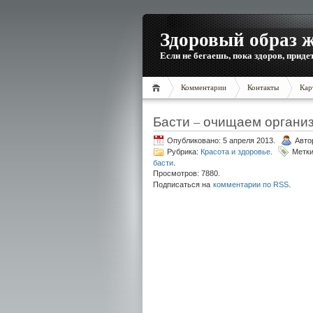
Здоровый образ 
Если не бегаешь, пока здоров, приде
Комментарии
Контакты
Кар
Басти – очищаем организ
Опубликовано: 5 апреля 2013.
Авто
Рубрика:
Красота и здоровье
.
Метк
басти
.
Просмотров: 7880.
.
Подписаться на
комментарии по RSS