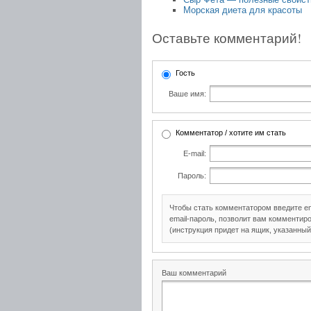
Морская диета для красоты
Оставьте комментарий!
Гость
Ваше имя:
Комментатор / хотите им стать
E-mail:
Пароль:
Чтобы стать комментатором введите e
email-пароль, позволит вам комментиро
(инструкция придет на ящик, указанный
Ваш комментарий