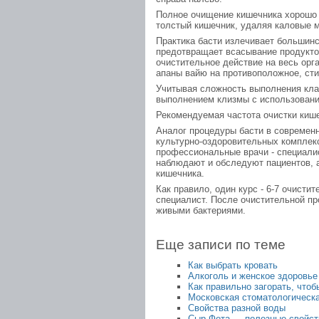
Полное очищение кишечника хорошо 
толстый кишечник, удаляя каловые м
Практика басти излечивает большинс
предотвращает всасывание продуктов
очистительное действие на весь орг
апаны вайю на противоположное, сти
Учитывая сложность выполнения клас
выполнением клизмы с использовани
Рекомендуемая частота очистки кише
Аналог процедуры басти в современн
культурно-оздоровительных комплекс
профессиональные врачи - специали
наблюдают и обследуют пациентов, 
кишечника.
Как правило, один курс - 6-7 очист
специалист. После очистительной п
живыми бактериями.
Еще записи по теме
Как выбрать кровать
Алкоголь и женское здоровье
Как правильно загорать, чтоб
Московская стоматологическа
Свойства разной воды
Сыр Фета — полезные свойст