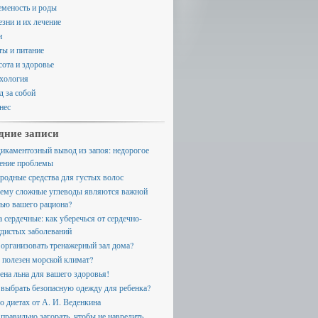
еменость и роды
езни и их лечение
и
ты и питание
сота и здоровье
хология
д за собой
нес
дние записи
икаментозный вывод из запоя: недорогое
ение проблемы
родные средства для густых волос
ему сложные углеводы являются важной
тью вашего рациона?
а сердечные: как уберечься от сердечно-
удистых заболеваний
 организовать тренажерный зал дома?
 полезен морской климат?
ена льна для вашего здоровья!
 выбрать безопасную одежду для ребенка?
 о диетах от А. И. Веденкина
 правильно загорать, чтобы не навредить