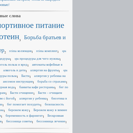
ровью!
вые слова
портивное питание
отеин
Борьба братьев и
3
ер
reima коллекция
reima комплект
spa
1
1
2
цедуры
spa процедуры для чего нужны
1
1
оголь польза и вред
автоматы кофейные в
1
алкоголь и дети
аллергия на фрукты
spa
1
1
дуры польза
Басти
аллергия у ребенка на
1
1
ансомон инструкция
борьба со страхами
1
1
ерная вода
банкеты кафе рестораны
бег по
1
1
ерам
Басти очищение
Басти – очищаем
1
1
зм с йогой
аллергия у ребенка
биоэтика в
1
1
ии
бег помогает похудеть
безопасность
1
1
ана
бережем кожу
Бережем кожу в зимнее
1
1
я
беременность и фарингит
Бескровная
1
1
я
бессоница советы
бессонница лечение
1
1
1