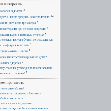
м интересно
13
хология бедности
12
дукты - какие вредные, какие полезные?
7
ашний фитнес на тренажерах
6
товая терапия при лечении депрессии
5
 сделать кудри с помощью утюжка?
мекерская контора Олимп регистрация для
4
ы на официальном сайте
4
ерний макияж. Советы
4
 организовать тренажерный зал дома?
3
иальное здоровье
ему сложные углеводы являются важной
3
тью вашего рациона?
уем прочитать
 такое капалабхати?
 выяснять отношения с близкими
ба братьев и сестер
оголь и женское здоровье
езные овощи для беременных женщин