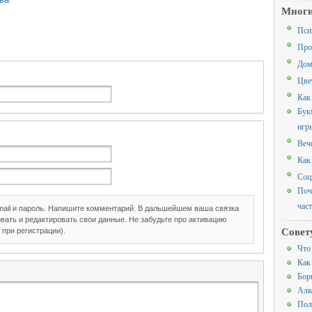
Многи
Пси
Про
Дом
Цве
Как
Бук
игр
Веч
Как
Соц
Поч
час
mail и пароль. Напишите комментарий. В дальшейшем ваша связка
вать и редактировать свои данные. Не забудьте про активацию
Совет
 при регистрации).
Что
Как
Борь
Алк
Пол