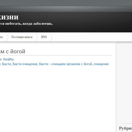
жизни
тся побегать, когда заболеешь.
та
Гостевая книга
RSS
м с йогой
р:
Healthy
.
и:
Басти
,
Басти очищение
,
Басти – очищаем организм с йогой
,
очищение
Рубри