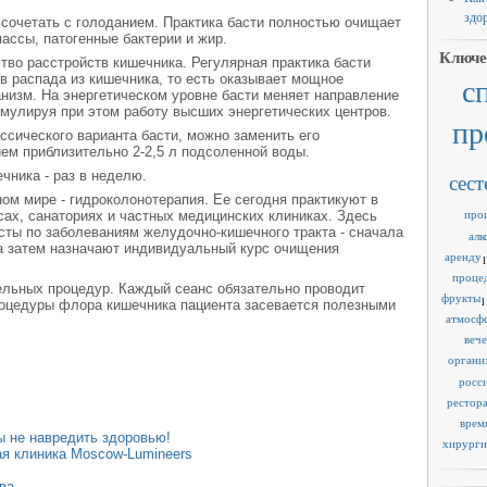
здо
сочетать с голоданием. Практика басти полностью очищает
ассы, патогенные бактерии и жир.
Ключе
тво расстройств кишечника. Регулярная практика басти
 распада из кишечника, то есть оказывает мощное
с
анизм. На энергетическом уровне басти меняет направление
мулируя при этом работу высших энергетических центров.
пр
сического варианта басти, можно заменить его
ем приблизительно 2-2,5 л подсоленной воды.
чника - раз в неделю.
сест
ом мире - гидроколонотерапия. Ее сегодня практикуют в
про
ах, санаториях и частных медицинских клиниках. Здесь
сты по заболеваниям желудочно-кишечного тракта - сначала
алк
а затем назначают индивидуальный курс очищения
аренду
1
проце
ительных процедур. Каждый сеанс обязательно проводит
фрукты
1
роцедуры флора кишечника пациента засевается полезными
атмосф
веч
органи
росс
рестор
врем
ы не навредить здоровью!
хирурги
я клиника Moscow-Lumineers
ва