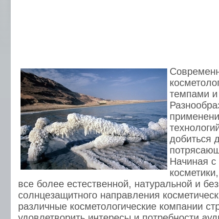
Современн
косметоло
темпами и
Разнообра
применени
технологи
добиться 
потрясающ
Начиная с
косметики,
все более естественной, натуральной и без
солнцезащитного направления косметическ
различные косметологические компании ст
удовлетворить интересы и потребности ауд