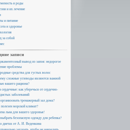
еменость и роды
езни и их лечение
и
ты и питание
сота и здоровье
хология
д за собой
нес
дние записи
икаментозный вывод из запоя: недорогое
ение проблемы
родные средства для густых волос
ему сложные углеводы являются важной
тью вашего рациона?
а сердечные: как уберечься от сердечно-
удистых заболеваний
 организовать тренажерный зал дома?
 полезен морской климат?
ена льна для вашего здоровья!
 выбрать безопасную одежду для ребенка?
 о диетах от А. И. Веденкина
 правильно загорать, чтобы не навредить