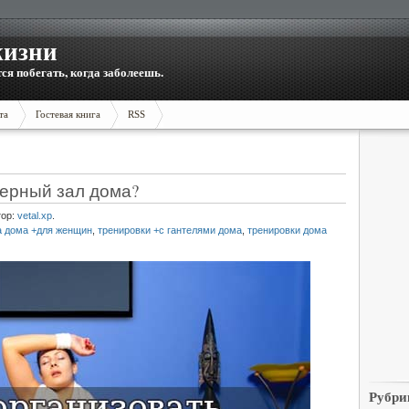
жизни
тся побегать, когда заболеешь.
та
Гостевая книга
RSS
жерный зал дома?
тор:
vetal.xp
.
а дома +для женщин
,
тренировки +с гантелями дома
,
тренировки дома
Рубри