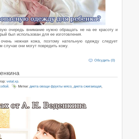
вую очередь внимание нужно обращать не на ее красоту и
орый был использован для ее изготовления.
очень нежная кожа, поэтому нательную одежду следует
м случае они могут повредить кожу.
Обсудить (0)
денкина
тор:
vetal.xp
.
собой
.
Метки:
диета овощи фрукты мясо
,
диета сжигающая
,