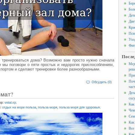
Бер
Бол
Дет
Дие
Кра
Пси
Ухо
Фит
После
я тренироваться дома? Возможно вам просто нужно сначала
Мед
 мы поговори о пяти простых и недорогих приспособлениях,
реш
спортом и сделают тренировки более разнообразными.
При
Поч
Обсудить (0)
час
Дел
имат?
сос
ор:
vetal.xp
.
Как
и:
отдых на море польза
,
польза моря
,
польза моря для здоровья
.
Чем
Сем
Как
Все
Как