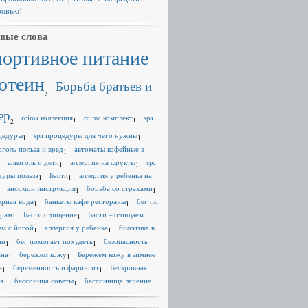
ровью!
вые слова
портивное питание
отеин
Борьба братьев и
3
ер
reima коллекция
reima комплект
spa
1
1
2
цедуры
spa процедуры для чего нужны
1
1
оголь польза и вред
автоматы кофейные в
1
алкоголь и дети
аллергия на фрукты
spa
1
1
дуры польза
Басти
аллергия у ребенка на
1
1
ансомон инструкция
борьба со страхами
1
1
ерная вода
банкеты кафе рестораны
бег по
1
1
ерам
Басти очищение
Басти – очищаем
1
1
зм с йогой
аллергия у ребенка
биоэтика в
1
1
ии
бег помогает похудеть
безопасность
1
1
ана
бережем кожу
Бережем кожу в зимнее
1
1
я
беременность и фарингит
Бескровная
1
1
я
бессоница советы
бессонница лечение
1
1
1