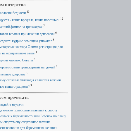
м интересно
13
хология бедности
12
дукты - какие вредные, какие полезные?
7
ашний фитнес на тренажерах
6
товая терапия при лечении депрессии
5
 сделать кудри с помощью утюжка?
мекерская контора Олимп регистрация для
4
ы на официальном сайте
4
ерний макияж. Советы
4
 организовать тренажерный зал дома?
3
иальное здоровье
ему сложные углеводы являются важной
3
тью вашего рациона?
уем прочитать
заедайте неудачи
да можно приобщать малышей к спорту
овимся к беременности или Ребенок по плану
ем спортсмену спортивное питание
езные овощи для беременных женщин