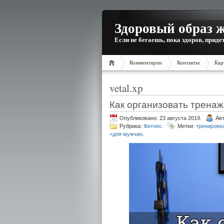
Здоровый образ 
Если не бегаешь, пока здоров, приде
Комментарии
Контакты
Кар
vetal.xp
Как организовать трена
Опубликовано: 23 августа 2019.
Ав
Рубрика:
Фитнес
.
Метки:
тренировк
+для мужчин
.