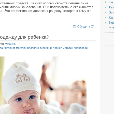
Как
рственных средств. За счет особых свойств семена льна
чения многих заболеваний. Они положительно сказываются
Тала
а. Это эффективная добавка к рациону, которая к тому же
Ост
Как
Без
Обсудить (0)
иск
 одежду для ребенка?
тор:
vetal.xp
.
да интернет магазин недорого турция
,
интернет магазин брендовой