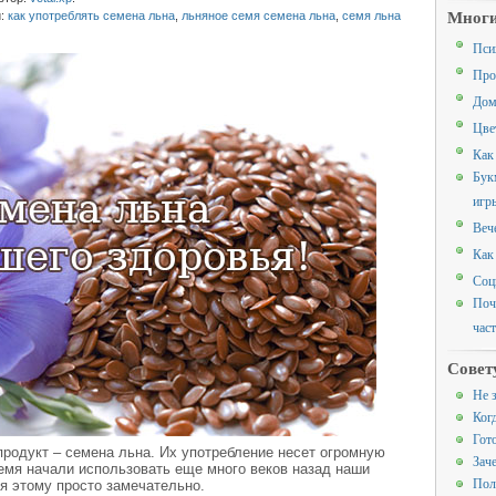
Многи
и:
как употреблять семена льна
,
льняное семя семена льна
,
семя льна
Пси
Про
Дом
Цве
Как
Бук
игр
Веч
Как
Соц
Поч
час
Совет
Не 
Ког
Гот
родукт – семена льна. Их употребление несет огромную
Зач
емя начали использовать еще много веков назад наши
Пол
ря этому просто замечательно.