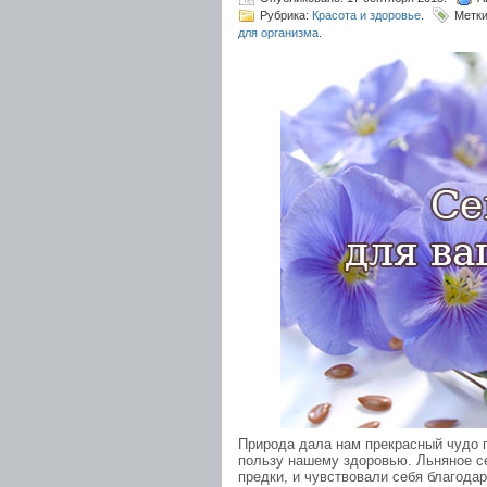
Рубрика:
Красота и здоровье
.
Метк
для организма
.
Природа дала нам прекрасный чудо п
пользу нашему здоровью. Льняное с
предки, и чувствовали себя благода