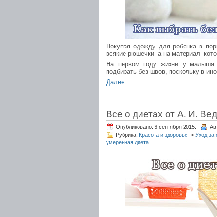
Покупая одежду для ребенка в пер
всякие рюшечки, а на материал, кот
На первом году жизни у малыша 
подбирать без швов, поскольку в ино
Далее...
Все о диетах от А. И. Ве
Опубликовано: 6 сентября 2015.
Ав
Рубрика:
Красота и здоровье
->
Уход за 
умеренная диета
.