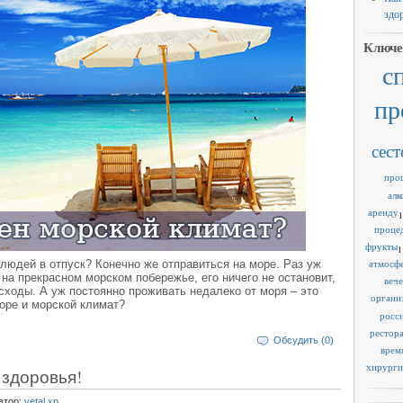
здо
Ключе
с
пр
сест
про
алк
аренду
1
проце
фрукты
1
людей в отпуск? Конечно же отправиться на море. Раз уж
атмосф
 на прекрасном морском побережье, его ничего не остановит,
веч
сходы. А уж постоянно проживать недалеко от моря – это
органи
оре и морской климат?
росс
рестор
Обсудить (0)
врем
хирурги
 здоровья!
втор:
vetal.xp
.