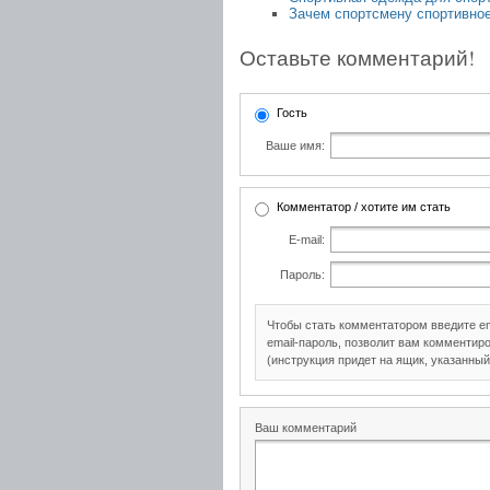
Зачем спортсмену спортивное
Оставьте комментарий!
Гость
Ваше имя:
Комментатор / хотите им стать
E-mail:
Пароль:
Чтобы стать комментатором введите e
email-пароль, позволит вам комментиро
(инструкция придет на ящик, указанный
Ваш комментарий