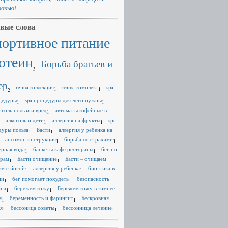
ровью!
вые слова
портивное питание
отеин
Борьба братьев и
3
ер
reima коллекция
reima комплект
spa
1
1
2
цедуры
spa процедуры для чего нужны
1
1
оголь польза и вред
автоматы кофейные в
1
алкоголь и дети
аллергия на фрукты
spa
1
1
дуры польза
Басти
аллергия у ребенка на
1
1
ансомон инструкция
борьба со страхами
1
1
ерная вода
банкеты кафе рестораны
бег по
1
1
ерам
Басти очищение
Басти – очищаем
1
1
зм с йогой
аллергия у ребенка
биоэтика в
1
1
ии
бег помогает похудеть
безопасность
1
1
ана
бережем кожу
Бережем кожу в зимнее
1
1
я
беременность и фарингит
Бескровная
1
1
я
бессоница советы
бессонница лечение
1
1
1