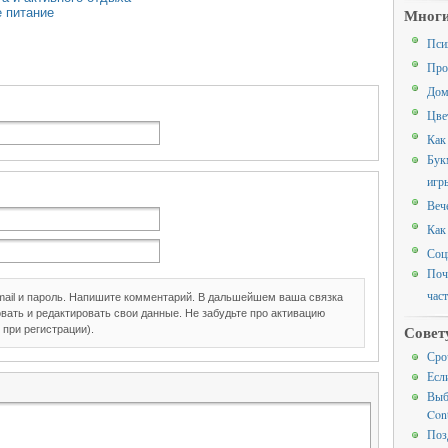
 питание
Многи
Пси
Про
Дом
Цве
Как
Бук
игр
Веч
Как
Соц
Поч
час
mail и пароль. Напишите комментарий. В дальшейшем ваша связка
вать и редактировать свои данные. Не забудьте про активацию
Совет
 при регистрации).
Сро
Если
Выб
Cont
Поз