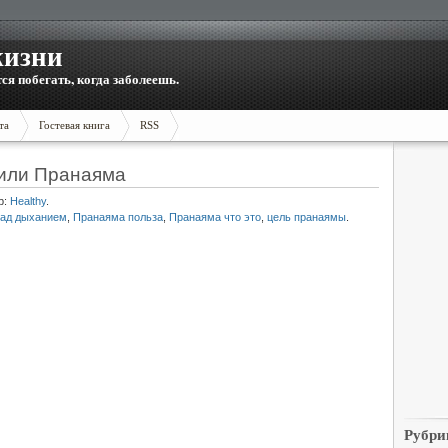
жизни
тся побегать, когда заболеешь.
та
Гостевая книга
RSS
 или Пранаяма
р:
Healthy
.
над дыханием
,
Пранаяма польза
,
Пранаяма что это
,
цель пранаямы
.
Рубри