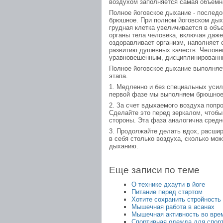
воздухом заполняется самая объемна
Полное йоговское дыхание - последо
брюшное. При полном йоговском дых
грудная клетка увеличивается в объ
органы тела человека, включая даже
оздоравливает организм, наполняет 
развитию душевных качеств. Челове
уравновешенным, дисциплинированн
Полное йоговское дыхание выполняет
этапа.
1. Медленно и без специальных усил
первой фазе мы выполняем брюшное
2. За счет вдыхаемого воздуха попр
Сделайте это перед зеркалом, чтобы
стороны. Эта фаза аналогична сред
3. Продолжайте делать вдох, расширя
в себя столько воздуха, сколько мо
дыханию.
Еще записи по теме
О технике дхаути в йоге
Питание перед стартом
Хотите сохранить стройность 
Мышечная работа в асанах
Мышечная активность во вре
Спортивная одежда для спорт