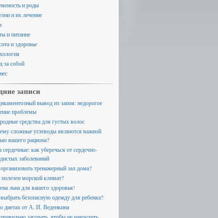
еменость и роды
езни и их лечение
и
ты и питание
сота и здоровье
хология
д за собой
нес
дние записи
икаментозный вывод из запоя: недорогое
ение проблемы
родные средства для густых волос
ему сложные углеводы являются важной
тью вашего рациона?
а сердечные: как уберечься от сердечно-
удистых заболеваний
 организовать тренажерный зал дома?
 полезен морской климат?
ена льна для вашего здоровья!
 выбрать безопасную одежду для ребенка?
 о диетах от А. И. Веденкина
 правильно загорать, чтобы не навредить