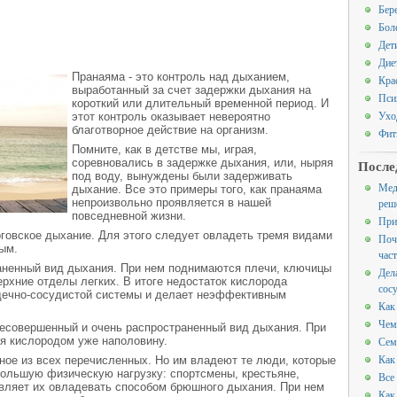
Бер
Бол
Дет
Дие
Пранаяма - это контроль над дыханием,
Кра
выработанный за счет задержки дыхания на
Пси
короткий или длительный временной период. И
Ухо
этот контроль оказывает невероятно
благотворное действие на организм.
Фит
Помните, как в детстве мы, играя,
соревновались в задержке дыхания, или, ныряя
После
под воду, вынуждены были задерживать
Мед
дыхание. Все это примеры того, как пранаяма
непроизвольно проявляется в нашей
реш
повседневной жизни.
При
говское дыхание. Для этого следует овладеть тремя видами
Поч
ым.
час
аненный вид дыхания. При нем поднимаются плечи, ключицы
Дел
ерхние отделы легких. В итоге недостаток кислорода
сос
дечно-сосудистой системы и делает неэффективным
Как
Чем
несовершенный и очень распространенный вид дыхания. При
я кислородом уже наполовину.
Сем
Как
ое из всех перечисленных. Но им владеют те люди, которые
ольшую физическую нагрузку: спортсмены, крестьяне,
Все
авляет их овладевать способом брюшного дыхания. При нем
Как