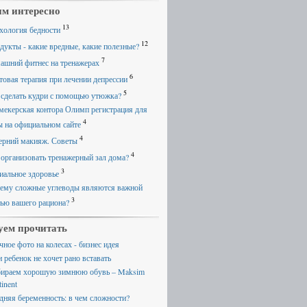
м интересно
13
хология бедности
12
дукты - какие вредные, какие полезные?
7
ашний фитнес на тренажерах
6
товая терапия при лечении депрессии
5
 сделать кудри с помощью утюжка?
мекерская контора Олимп регистрация для
4
ы на официальном сайте
4
ерний макияж. Советы
4
 организовать тренажерный зал дома?
3
иальное здоровье
ему сложные углеводы являются важной
3
тью вашего рациона?
уем прочитать
чное фото на колесах - бизнес идея
 ребенок не хочет рано вставать
ираем хорошую зимнюю обувь – Maksim
inent
дняя беременность: в чем сложности?