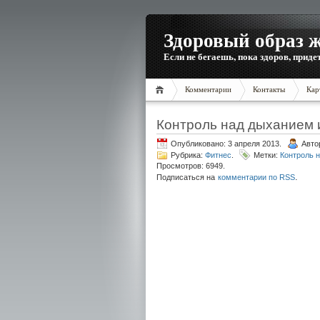
Здоровый образ 
Если не бегаешь, пока здоров, приде
Комментарии
Контакты
Кар
Контроль над дыханием
Опубликовано: 3 апреля 2013.
Авто
Рубрика:
Фитнес
.
Метки:
Контроль 
Просмотров: 6949.
.
Подписаться на
комментарии по RSS