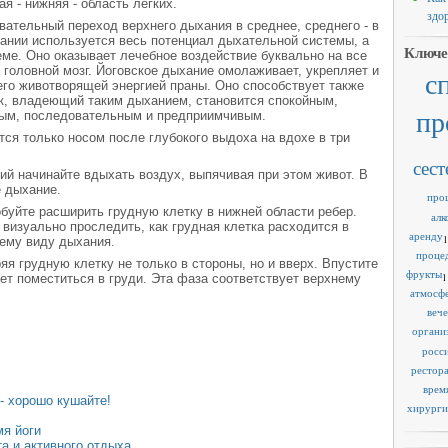
я - нижняя - область легких.
здо
вательный переход верхнего дыхания в среднее, среднего - в
ании используется весь потенциал дыхательной системы, а
Ключе
еме. Оно оказывает лечебное воздействие буквально на все
 головной мозг. Йоговское дыхание омолаживает, укрепляет и
с
его животворящей энергией праны. Оно способствует также
к, владеющий таким дыханием, становится спокойным,
пр
ым, последовательным и предприимчивым.
ся только носом после глубокого выдоха на вдохе в три
сест
ий начинайте вдыхать воздух, выпячивая при этом живот. В
 дыхание.
про
обуйте расширить грудную клетку в нижней области ребер.
алк
 визуально проследить, как грудная клетка расходится в
аренду
1
нему виду дыхания.
проце
я грудную клетку не только в стороны, но и вверх. Впустите
фрукты
жет поместиться в груди. Эта фаза соответствует верхнему
1
атмосф
веч
органи
росс
рестор
врем
- хорошо кушайте!
хирурги
мя йоги
а и активного отдыха